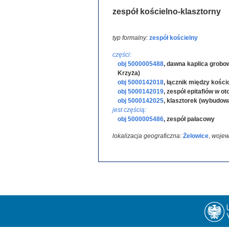
zespół kościelno-klasztorny
typ formalny:
zespół kościelny
części:
obj 5000005488
,
dawna kaplica grobow
Krzyża)
obj 5000142018
,
łącznik między kości
obj 5000142019
,
zespół epitafiów w ot
obj 5000142025
,
klasztorek (wybudow
jest częścią:
obj 5000005486
,
zespół pałacowy
lokalizacja geograficzna:
Żelowice
,
wojew