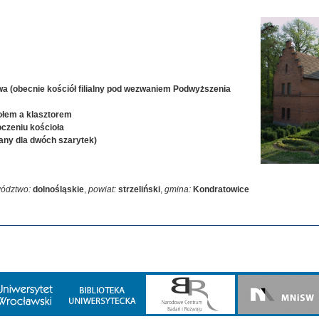
a (obecnie kościół filialny pod wezwaniem Podwyższenia
ołem a klasztorem
oczeniu kościoła
any dla dwóch szarytek)
ództwo:
dolnośląskie
,
powiat:
strzeliński
,
gmina:
Kondratowice