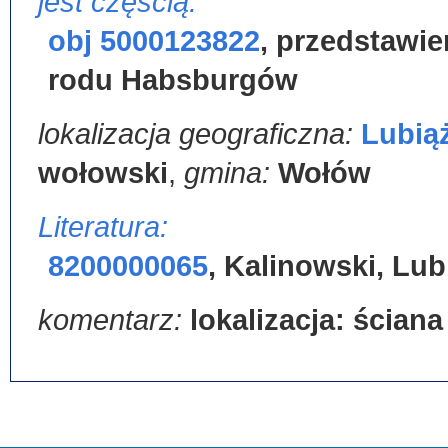
jest częścią:
obj 5000123822
,
przedstawie
rodu Habsburgów
lokalizacja geograficzna:
Lubią
wołowski
,
gmina:
Wołów
Literatura:
8200000065
,
Kalinowski, Lub
komentarz:
lokalizacja: ścian