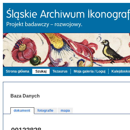
Strona główna
Szukaj
Tezaurus
Moja galeria / Loguj
Kalejdosk
Baza Danych
dokument
fotografie
mapa