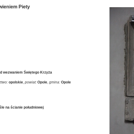
wieniem Piety
pod wezwaniem Świętego Krzyża
ztwo:
opolskie
,
powiat:
Opole
,
gmina:
Opole
śle na ścianie południowej