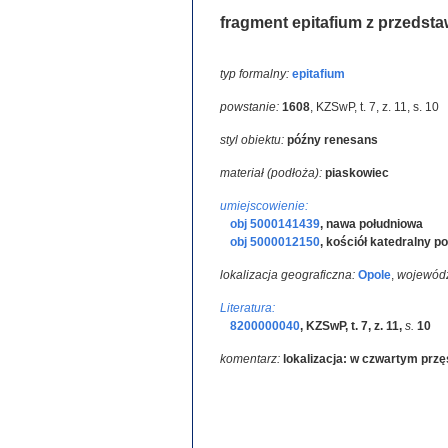
fragment epitafium z przedsta
typ formalny:
epitafium
powstanie:
1608
,
KZSwP, t. 7, z. 11, s. 10
styl obiektu:
późny renesans
materiał (podłoża):
piaskowiec
umiejscowienie:
obj 5000141439
,
nawa południowa
obj 5000012150
,
kościół katedralny 
lokalizacja geograficzna:
Opole
,
wojewód
Literatura:
8200000040
,
KZSwP, t. 7, z. 11
,
s.
10
komentarz:
lokalizacja: w czwartym przę