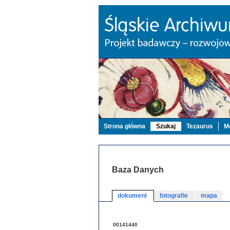
Strona główna
Szukaj
Tezaurus
Mo
Baza Danych
dokument
fotografie
mapa
00141440