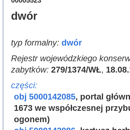
00005523
dwór
typ formalny:
dwór
Rejestr wojewódzkiego konserw
zabytków:
279/1374/WŁ
,
18.08
części:
obj 5000142085
,
portal głów
1673 we współczesnej przyb
ogonem)