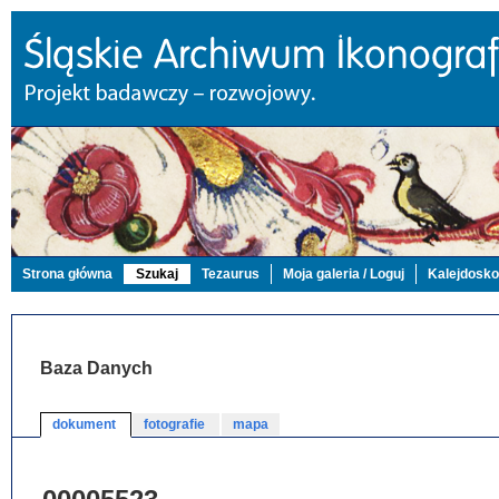
Strona główna
Szukaj
Tezaurus
Moja galeria / Loguj
Kalejdosk
Baza Danych
dokument
fotografie
mapa