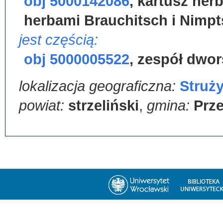
obj 5000142086
,
kartusz her
herbami Brauchitsch i Nimptsc
jest częścią:
obj 5000005522
,
zespół dwor
lokalizacja geograficzna:
Struż
powiat:
strzeliński
,
gmina:
Prz