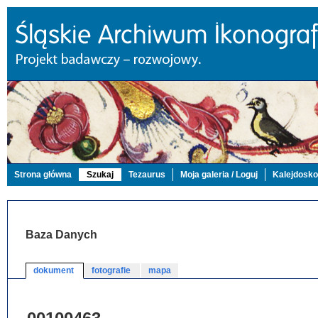
Strona główna
Szukaj
Tezaurus
Moja galeria / Loguj
Kalejdosk
Baza Danych
dokument
fotografie
mapa