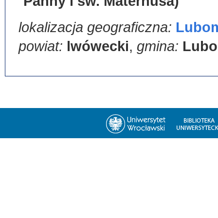
Panny i św. Maternusa)
lokalizacja geograficzna:
Lubom
powiat:
lwówecki
,
gmina:
Lubo