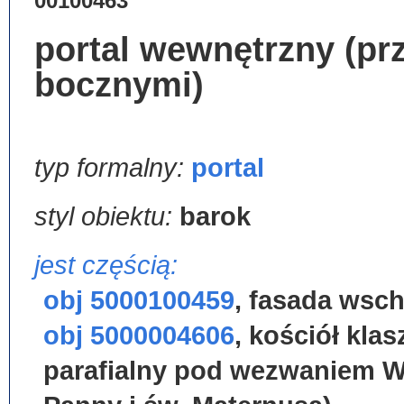
00100463
portal wewnętrzny (pr
bocznymi)
typ formalny:
portal
styl obiektu:
barok
jest częścią:
obj 5000100459
,
fasada wsc
obj 5000004606
,
kościół kla
parafialny pod wezwaniem Wn