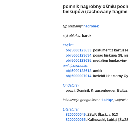
pomnik nagrobny ośmiu poch
biskupów (zachowany fragmen
typ formalny:
nagrobek
styl obiektu:
barok
części:
obj 5000123633
,
postument z kartusze
obj 5000123634
,
posąg biskupa (8), n
obj 5000123635
,
medalion fundacyjny 
umiejscowienie:
obj 5000123612
,
ambit
obj 5000007014
,
kościół klasztorny C
fundatorzy
opaci: Dominik Krausenberger, Baltaz
lokalizacja geograficzna:
Lubiąż
,
wojewód
Literatura:
8200000049
,
ZSwP, Śląsk
,
s.
513
8200000065
,
Kalinowski, Lubiąż [ŚwZ