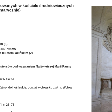
owanych w kościele średniowiecznych
tarycznie)
m (8)
iezachowany
z tekstem łacińskim (2)
ystersów pod wezwaniem Najświętszej Marii Panny
ar Nitsche
ztwo:
dolnośląskie
,
powiat:
wołowski
,
gmina:
Wołów
S]
,
s.
25, 75