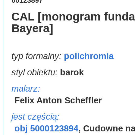
00123897
CAL [monogram fundat
Bayera]
typ formalny:
polichromia
styl obiektu:
barok
malarz:
Felix Anton Scheffler
jest częścią:
obj 5000123894
,
Cudowne nak