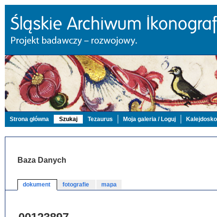
Strona główna
Szukaj
Tezaurus
Moja galeria / Loguj
Kalejdosk
Baza Danych
dokument
fotografie
mapa