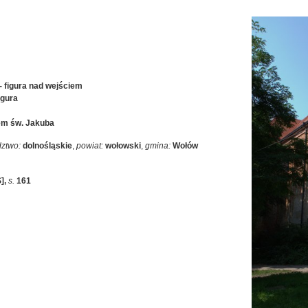
- figura nad wejściem
igura
em św. Jakuba
ztwo:
dolnośląskie
,
powiat:
wołowski
,
gmina:
Wołów
S]
,
s.
161