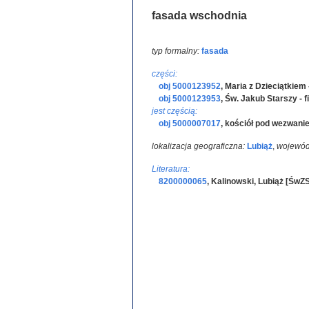
fasada wschodnia
typ formalny:
fasada
części:
obj 5000123952
,
Maria z Dzieciątkiem 
obj 5000123953
,
Św. Jakub Starszy - f
jest częścią:
obj 5000007017
,
kościół pod wezwani
lokalizacja geograficzna:
Lubiąż
,
wojewód
Literatura:
8200000065
,
Kalinowski, Lubiąż [ŚwZ